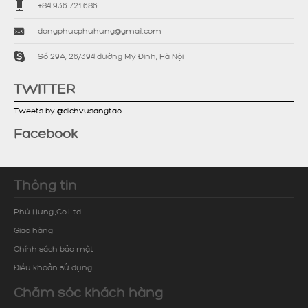
+84 936 721 686
dongphucphuhung@gmail.com
Số 29A, 26/394 đường Mỹ Đình, Hà Nội
TWITTER
Tweets by @dichvusangtao
Facebook
Thông tin
Phú Hưng.,Co.Ltd
Giao hàng
Chính sách bảo mật
Điều khoản sử dụng
Chăm sóc khách hàng