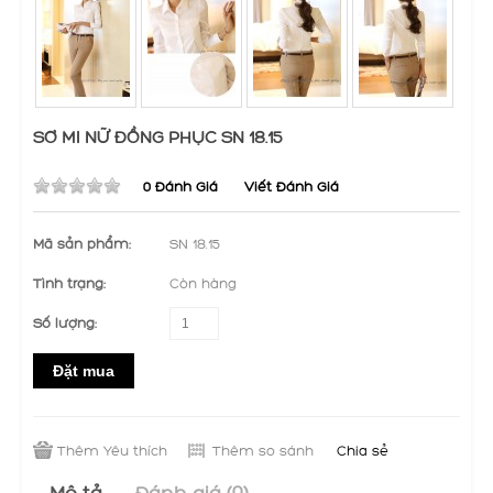
SƠ MI NỮ ĐỒNG PHỤC SN 18.15
0 Đánh Giá
Viết Đánh Giá
Mã sản phẩm:
SN 18.15
Tình trạng:
Còn hàng
Số lượng:
Đặt mua
Thêm Yêu thích
Thêm so sánh
Chia sẻ
Mô tả
Đánh giá (0)