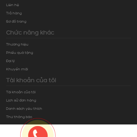
Liên hệ
Trả hàng
Sơ đồ trang
Chức năng khác
Thương hiệu
Phiếu quà tặng
Đại lý
Khuyến mãi
Tài khoản của tôi
Tài khoản của tôi
Lịch sử đơn hàng
Danh sách yêu thích
Thư thông báo