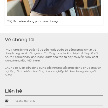
Tag:
So mi nu
,
dong phuc van phong
Về chúng tôi
Phú Hưng là nhà thiết kế và sản xuất quần áo đồng phục uy tín và
chuyên nghiệp khởi nguồn từ xưởng may tại khu tập thể May 10, với
những công nhân lành nghề được đào tạo từ dây chuyền may chất
lựơng hàng đầu Việt Nam.
Chúng tôi luôn sẵn sàng cung cấp những giải pháp đồng phục chuyên
nghiệp, tối ưu nhất cho từng doanh nghiệp, tổ chức trong và ngoài
nước.
Liên hệ
+84 462 928 955