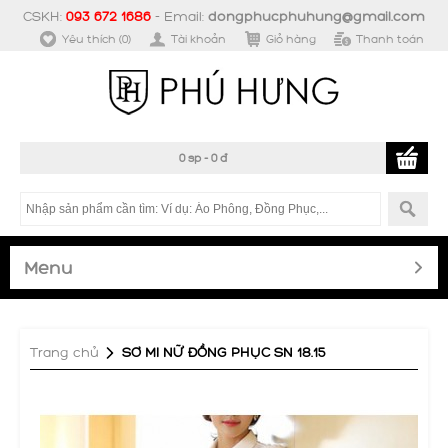
CSKH:
093 672 1686
- Email:
dongphucphuhung@gmail.com
Yêu thích (0)
Tài khoản
Giỏ hàng
Thanh toán
0 sp - 0 đ
Menu
Trang chủ
»
SƠ MI NỮ ĐỒNG PHỤC SN 18.15