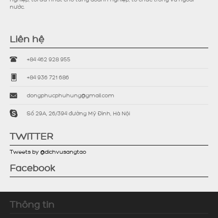
nước.
Liên hệ
+84 462 928 955
+84 936 721 686
dongphucphuhung@gmail.com
Số 29A, 26/394 đường Mỹ Đình, Hà Nội
TWITTER
Tweets by @dichvusangtao
Facebook
Thông tin