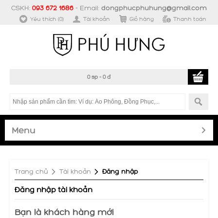
CSKH:
093 672 1686
- Email:
dongphucphuhung@gmail.com
Yêu thích (0)
Tài khoản
Giỏ hàng
Thanh toán
0 sp - 0 đ
Menu
Trang chủ
»
Tài khoản
»
Đăng nhập
Đăng nhập tài khoản
Bạn là khách hàng mới