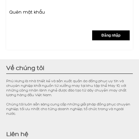
Quên mật khẩu
Đăng nhập
Về chúng tôi
Phú Hưng là nhà thiết kế và sản xuất quần áo đồng phục uy tín và
chuyên nghiệp khởi nguồn từ xưởng may tại khu tập thể May 10, với
những công nhân lành nghề được đào tạo từ dây chuyền may chất
lựơng hàng đầu Việt Nam.
Chúng tôi luôn sẵn sàng cung cấp những giải pháp đồng phục chuyên
nghiệp, tối ưu nhất cho từng doanh nghiệp, tổ chức trong và ngoài
nước.
Liên hệ