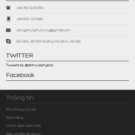
+84 462 928 955
+84 936 721 686
dongphucphuhung@gmail.com
Số 29A, 26/394 đường Mỹ Đình, Hà Nội
TWITTER
Tweets by @dichvusangtao
Facebook
Thông tin
Phú Hưng.,Co.Ltd
Giao hàng
Chính sách bảo mật
Điều khoản sử dụng