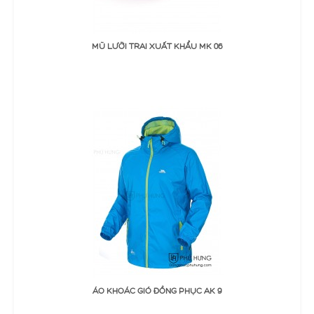
ĐẶT MUA
MŨ LƯỠI TRAI XUẤT KHẨU MK 06
Thêm Yêu thích
Thêm so sánh
ĐẶT MUA
ÁO KHOÁC GIÓ ĐỒNG PHỤC AK 9
Thêm Yêu thích
Thêm so sánh