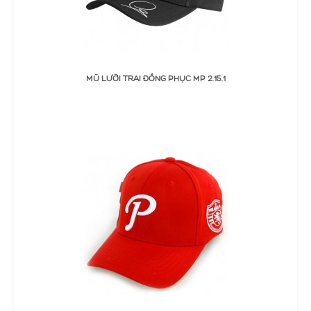
ĐẶT MUA
MŨ LƯỠI TRAI ĐỒNG PHỤC MP 2.15.1
Thêm Yêu thích
Thêm so sánh