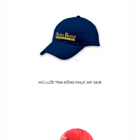
ĐẶT MUA
MŨ LƯỠI TRAI ĐỒNG PHỤC MP 28.15
Thêm Yêu thích
Thêm so sánh