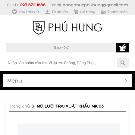
CSKH:
093 672 1686
- Email:
dongphucphuhung@gmail.com
Yêu thích (0)
Tài khoản
Giỏ hàng
Thanh toán
0 sp - 0 đ
Menu
Trang chủ
»
MŨ LƯỠI TRAI XUẤT KHẨU MK 03