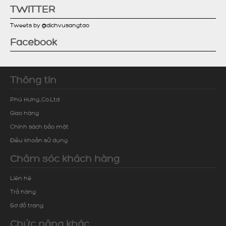
TWITTER
Tweets by @dichvusangtao
Facebook
Thông tin
Phú Hưng.,Co.Ltd
Giao hàng
Chính sách bảo mật
Điều khoản sử dụng
Chăm sóc khách hàng
Liên hệ
Trả hàng
Sơ đồ trang
Chức năng khác