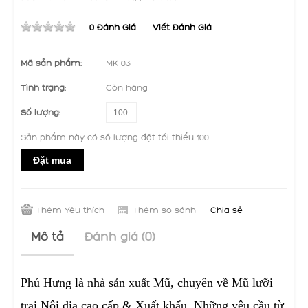
0 Đánh Giá
Viết Đánh Giá
Mã sản phẩm:
MK 03
Tình trạng:
Còn hàng
Số lượng:
Sản phẩm này có số lượng đặt tối thiểu 100
Đặt mua
Thêm Yêu thích
Thêm so sánh
Chia sẻ
Mô tả
Đánh giá (0)
Phú Hưng là nhà sản xuất Mũ, chuyên về Mũ lưỡi
trai Nội địa cao cấp & Xuất khẩu. Những yêu cầu từ