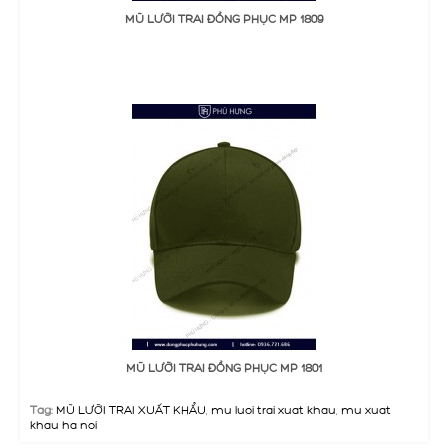
ĐẶT MUA
MŨ LƯỠI TRAI ĐỒNG PHỤC MP 1809
Thêm Yêu thích
Thêm so sánh
ĐẶT MUA
MŨ LƯỠI TRAI ĐỒNG PHỤC MP 1801
Thêm Yêu thích
Thêm so sánh
Tag:
MŨ LƯỠI TRAI XUẤT KHẨU
,
mu luoi trai xuat khau
,
mu xuat
khau ha noi