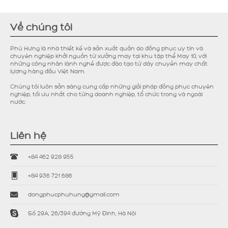
Về chúng tôi
Phú Hưng là nhà thiết kế và sản xuất quần áo đồng phục uy tín và
chuyên nghiệp khởi nguồn từ xưởng may tại khu tập thể May 10, với
những công nhân lành nghề được đào tạo từ dây chuyền may chất
lựơng hàng đầu Việt Nam.
Chúng tôi luôn sẵn sàng cung cấp những giải pháp đồng phục chuyên
nghiệp, tối ưu nhất cho từng doanh nghiệp, tổ chức trong và ngoài
nước.
Liên hệ
+84 462 928 955
+84 936 721 686
dongphucphuhung@gmail.com
Số 29A, 26/394 đường Mỹ Đình, Hà Nội